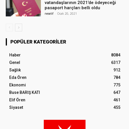
vatandaşlarının 2021’de ödeyeceği
pasaport harçları belli oldu
neselif
-
Ocak 20, 2021
POPÜLER KATEGORILER
Haber
8084
Genel
6317
Sağlık
912
Eda Ören
784
Ekonomi
775
Buse BARIŞ KATI
647
Elif Ören
461
Siyaset
455