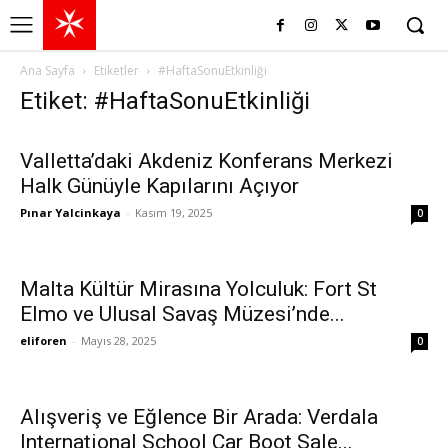
Ana Sayfa
Etiketler
#HaftaSonuEtkinliği
Etiket: #HaftaSonuEtkinliği
Valletta’daki Akdeniz Konferans Merkezi
Halk Günüyle Kapılarını Açıyor
Pınar Yalcinkaya
-
Kasım 19, 2025
0
Malta Kültür Mirasına Yolculuk: Fort St
Elmo ve Ulusal Savaş Müzesi’nde...
eliforen
-
Mayıs 28, 2025
0
Alışveriş ve Eğlence Bir Arada: Verdala
International School Car Boot Sale...