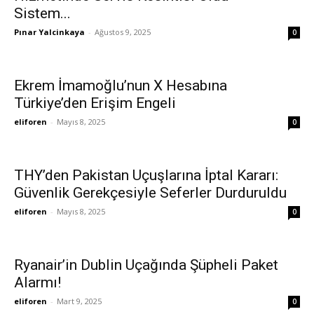
Sistem...
Pınar Yalcinkaya
-
Ağustos 9, 2025
0
Ekrem İmamoğlu’nun X Hesabına
Türkiye’den Erişim Engeli
eliforen
-
Mayıs 8, 2025
0
THY’den Pakistan Uçuşlarına İptal Kararı:
Güvenlik Gerekçesiyle Seferler Durduruldu
eliforen
-
Mayıs 8, 2025
0
Ryanair’in Dublin Uçağında Şüpheli Paket
Alarmı!
eliforen
-
Mart 9, 2025
0