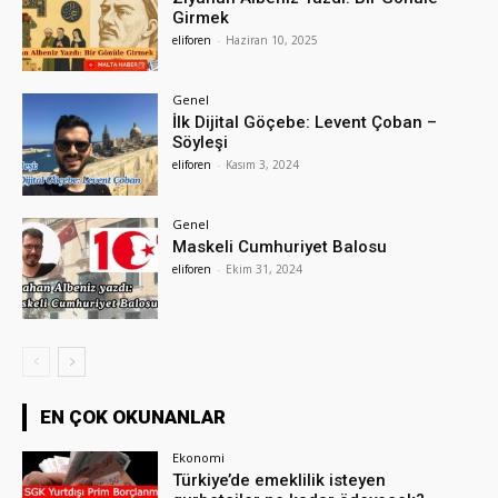
Girmek
eliforen
-
Haziran 10, 2025
Genel
İlk Dijital Göçebe: Levent Çoban –
Söyleşi
eliforen
-
Kasım 3, 2024
Genel
Maskeli Cumhuriyet Balosu
eliforen
-
Ekim 31, 2024
EN ÇOK OKUNANLAR
Ekonomi
Türkiye’de emeklilik isteyen