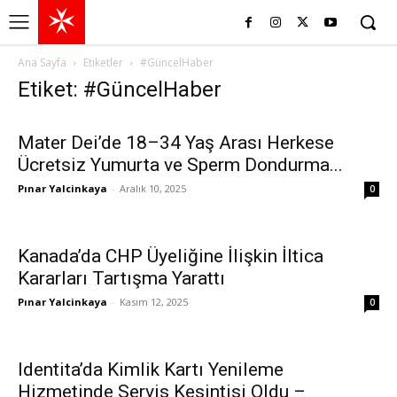
Ana Sayfa
Etiketler
#GüncelHaber
Etiket: #GüncelHaber
Mater Dei’de 18–34 Yaş Arası Herkese
Ücretsiz Yumurta ve Sperm Dondurma...
Pınar Yalcinkaya
-
Aralık 10, 2025
0
Kanada’da CHP Üyeliğine İlişkin İltica
Kararları Tartışma Yarattı
Pınar Yalcinkaya
-
Kasım 12, 2025
0
Identita’da Kimlik Kartı Yenileme
Hizmetinde Servis Kesintisi Oldu –