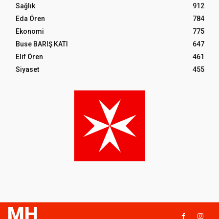
Sağlık
912
Eda Ören
784
Ekonomi
775
Buse BARIŞ KATI
647
Elif Ören
461
Siyaset
455
MH