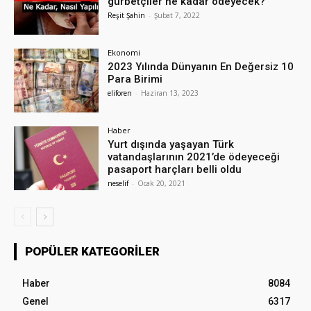
gurbetçiler ne kadar ödeyecek?
Reşit Şahin
-
Şubat 7, 2022
Ekonomi
2023 Yılında Dünyanın En Değersiz 10
Para Birimi
eliforen
-
Haziran 13, 2023
Haber
Yurt dışında yaşayan Türk
vatandaşlarının 2021’de ödeyeceği
pasaport harçları belli oldu
neselif
-
Ocak 20, 2021
POPÜLER KATEGORILER
Haber
8084
Genel
6317