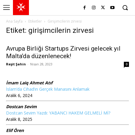
Ana Sayfa
Etiketler
Girişimcilerin zirvesi
Etiket: girişimcilerin zirvesi
Avrupa Birliği Startups Zirvesi gelecek yıl
Malta’da düzenlenecek!
Reşit Şahin
-
Nisan 28, 2023
0
İmam Laiq Ahmet Atıf
İslam’da Cihad’ın Gerçek Manasını Anlamak
Aralık 6, 2024
Dostcan Sevim
Dostcan Sevim Yazdı: YABANCI HAKEM GELMELİ Mİ?
Aralık 8, 2025
Elif Ören