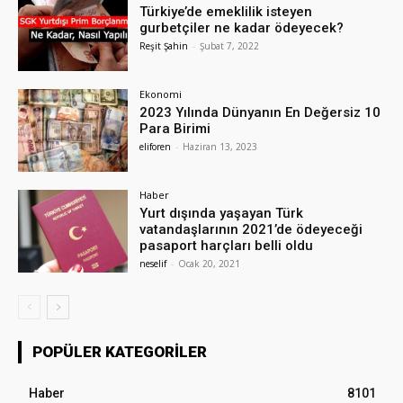
Türkiye’de emeklilik isteyen
gurbetçiler ne kadar ödeyecek?
Reşit Şahin
-
Şubat 7, 2022
Ekonomi
2023 Yılında Dünyanın En Değersiz 10
Para Birimi
eliforen
-
Haziran 13, 2023
Haber
Yurt dışında yaşayan Türk
vatandaşlarının 2021’de ödeyeceği
pasaport harçları belli oldu
neselif
-
Ocak 20, 2021
POPÜLER KATEGORILER
Haber
8101