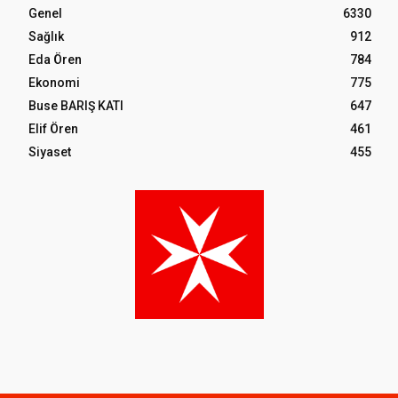
Genel
6330
Sağlık
912
Eda Ören
784
Ekonomi
775
Buse BARIŞ KATI
647
Elif Ören
461
Siyaset
455