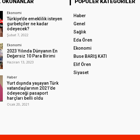
K OKUNANLAR
POPÜLER KATEGORILER
Ekonomi
Haber
Türkiye’de emeklilik isteyen
gurbetçiler ne kadar
Genel
ödeyecek?
Sağlık
Şubat 7, 2022
Eda Ören
Ekonomi
Ekonomi
2023 Yılında Dünyanın En
Değersiz 10 Para Birimi
Buse BARIŞ KATI
Haziran 13, 2023
Elif Ören
Siyaset
Haber
Yurt dışında yaşayan Türk
vatandaşlarının 2021’de
ödeyeceği pasaport
harçları belli oldu
Ocak 20, 2021