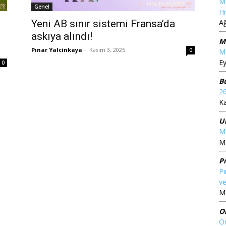
M
Genel
Hr
A
Yeni AB sınır sistemi Fransa’da
askıya alındı!
M
Pınar Yalcinkaya
-
Kasım 3, 2025
0
Me
Ey
0
B
2
K
U
Ma
Ma
P
Pı
ve
Ma
O
On