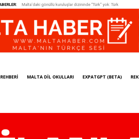
ABERLER:
Malta’daki gönüllü kuruluşlar dizininde “Türk” yok: Türk
toplumu neden görünür bir sivil çatı kuramadı?
REHBERI
MALTA DIL OKULLARI
EXPATGPT (BETA)
REK