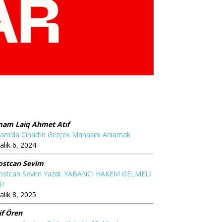
mam Laiq Ahmet Atıf
lam’da Cihad’ın Gerçek Manasını Anlamak
alık 6, 2024
ostcan Sevim
ostcan Sevim Yazdı: YABANCI HAKEM GELMELİ
İ?
alık 8, 2025
if Ören