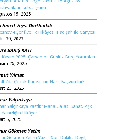
eryem Ana’nın Göğe Kabulü: 15 Ağustos
istiyanların kutsal günü
ğustos 15, 2025
ehmed Veysi Dörtbudak
snevi-i Şerif ve İlk Hikâyesi: Padişah ile Cariyesi
lül 30, 2023
use BARIŞ KATI
6 Kasım 2025, Çarşamba Günlük Burç Yorumları
asım 26, 2025
mut Yılmaz
lta’da Çocuk Parası İçin Nasıl Başvurulur?
rt 23, 2025
ınar Yalçınkaya
nar Yalçınkaya Yazdı: “Maria Callas: Sanat, Aşk
 Yalnızlığın Hikâyesi”
rt 5, 2025
nur Gökmen Yetim
ur Gökmen Yetim Yazdı: Son Dakika Değil,