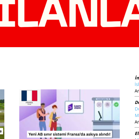
İ
İs
Ar
D
D
M
Ar
El