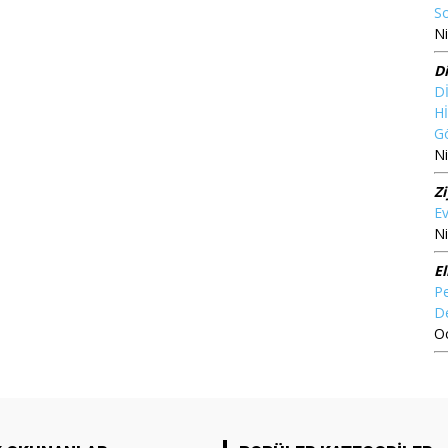
So
Ni
D
D
Hİ
G
Ni
Z
Ev
Ni
El
Pe
D
O