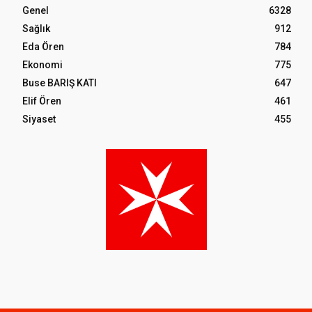
Genel
6328
Sağlık
912
Eda Ören
784
Ekonomi
775
Buse BARIŞ KATI
647
Elif Ören
461
Siyaset
455