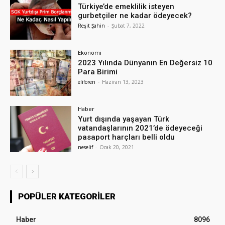
Türkiye’de emeklilik isteyen
gurbetçiler ne kadar ödeyecek?
Reşit Şahin
-
Şubat 7, 2022
Ekonomi
2023 Yılında Dünyanın En Değersiz 10
Para Birimi
eliforen
-
Haziran 13, 2023
Haber
Yurt dışında yaşayan Türk
vatandaşlarının 2021’de ödeyeceği
pasaport harçları belli oldu
neselif
-
Ocak 20, 2021
POPÜLER KATEGORILER
Haber
8096