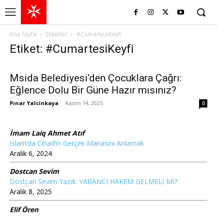
Ana Sayfa
Etiketler
#CumartesiKeyfi
Etiket: #CumartesiKeyfi
Msida Belediyesi’den Çocuklara Çağrı:
Eğlence Dolu Bir Güne Hazır mısınız?
Pınar Yalcinkaya
-
Kasım 14, 2025
0
İmam Laiq Ahmet Atıf
İslam’da Cihad’ın Gerçek Manasını Anlamak
Aralık 6, 2024
Dostcan Sevim
Dostcan Sevim Yazdı: YABANCI HAKEM GELMELİ Mİ?
Aralık 8, 2025
Elif Ören