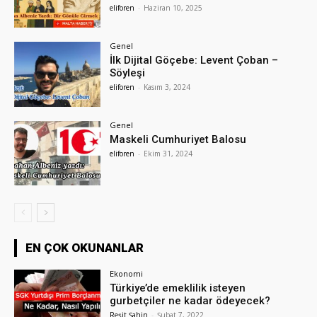
eliforen
-
Haziran 10, 2025
Genel
İlk Dijital Göçebe: Levent Çoban –
Söyleşi
eliforen
-
Kasım 3, 2024
Genel
Maskeli Cumhuriyet Balosu
eliforen
-
Ekim 31, 2024
EN ÇOK OKUNANLAR
Ekonomi
Türkiye’de emeklilik isteyen
gurbetçiler ne kadar ödeyecek?
Reşit Şahin
-
Şubat 7, 2022