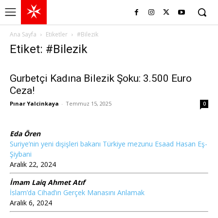
Ana Sayfa
Etiketler
#Bilezik
Etiket: #Bilezik
Gurbetçi Kadına Bilezik Şoku: 3.500 Euro
Ceza!
Pınar Yalcinkaya
-
Temmuz 15, 2025
0
Eda Ören
Suriye’nin yeni dışişleri bakanı Türkiye mezunu Esaad Hasan Eş-
Şiybani
Aralık 22, 2024
İmam Laiq Ahmet Atıf
İslam’da Cihad’ın Gerçek Manasını Anlamak
Aralık 6, 2024