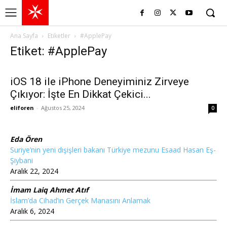
Ana Sayfa
Etiketler
#ApplePay
Etiket: #ApplePay
iOS 18 ile iPhone Deneyiminiz Zirveye
Çıkıyor: İşte En Dikkat Çekici...
eliforen
-
Ağustos 25, 2024
0
Eda Ören
Suriye’nin yeni dışişleri bakanı Türkiye mezunu Esaad Hasan Eş-
Şiybani
Aralık 22, 2024
İmam Laiq Ahmet Atıf
İslam’da Cihad’ın Gerçek Manasını Anlamak
Aralık 6, 2024