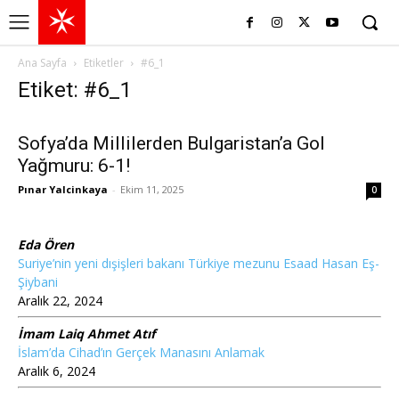
Ana Sayfa
Etiketler
#6_1
Etiket: #6_1
Sofya’da Millilerden Bulgaristan’a Gol
Yağmuru: 6-1!
Pınar Yalcinkaya
-
Ekim 11, 2025
0
Eda Ören
Suriye’nin yeni dışişleri bakanı Türkiye mezunu Esaad Hasan Eş-
Şiybani
Aralık 22, 2024
İmam Laiq Ahmet Atıf
İslam’da Cihad’ın Gerçek Manasını Anlamak
Aralık 6, 2024