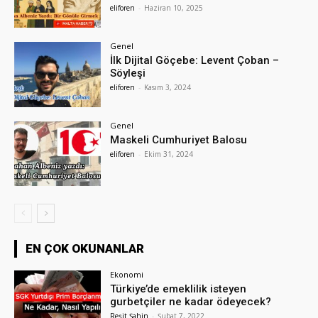
eliforen
-
Haziran 10, 2025
Genel
İlk Dijital Göçebe: Levent Çoban –
Söyleşi
eliforen
-
Kasım 3, 2024
Genel
Maskeli Cumhuriyet Balosu
eliforen
-
Ekim 31, 2024
EN ÇOK OKUNANLAR
Ekonomi
Türkiye’de emeklilik isteyen
gurbetçiler ne kadar ödeyecek?
Reşit Şahin
-
Şubat 7, 2022